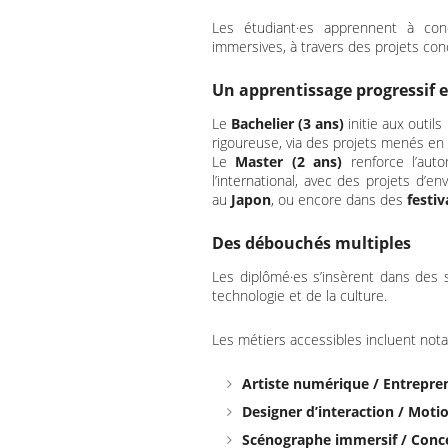
Les étudiant·es apprennent à conc
immersives, à travers des projets concr
Un apprentissage progressif e
Le
Bachelier (3 ans)
initie aux outil
rigoureuse, via des projets menés en 
Le
Master (2 ans)
renforce l’auto
l’international, avec des projets d’e
au
Japon
, ou encore dans des
festiv
Des débouchés multiples
Les diplômé·es s’insèrent dans des se
technologie et de la culture.
Les métiers accessibles incluent not
Artiste numérique / Entrepren
Designer d’interaction / Moti
Scénographe immersif / Concep