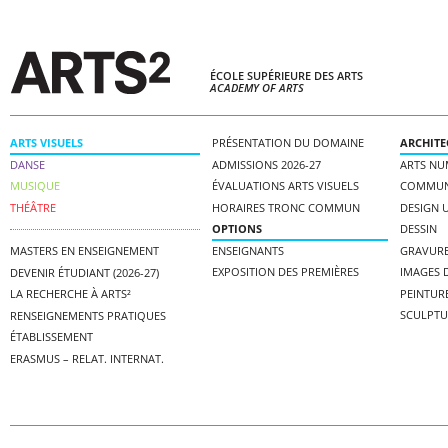
ÉCOLE SUPÉRIEURE DES ARTS
ACADEMY OF ARTS
ARTS VISUELS
PRÉSENTATION DU DOMAINE
ARCHITE
DANSE
ADMISSIONS 2026-27
ARTS NU
MUSIQUE
ÉVALUATIONS ARTS VISUELS
COMMUNI
THÉÂTRE
HORAIRES TRONC COMMUN
DESIGN 
OPTIONS
DESSIN
ENSEIGNANTS
GRAVUR
MASTERS EN ENSEIGNEMENT
EXPOSITION DES PREMIÈRES
IMAGES D
DEVENIR ÉTUDIANT (2026-27)
PEINTUR
LA RECHERCHE À ARTS²
SCULPTU
RENSEIGNEMENTS PRATIQUES
ÉTABLISSEMENT
ERASMUS – RELAT. INTERNAT.