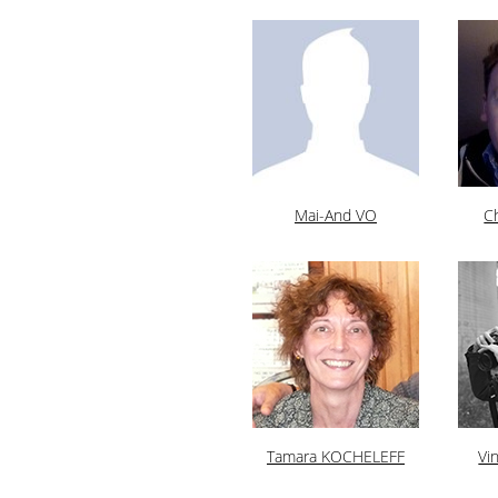
Mai-And VO
C
Tamara KOCHELEFF
Vi