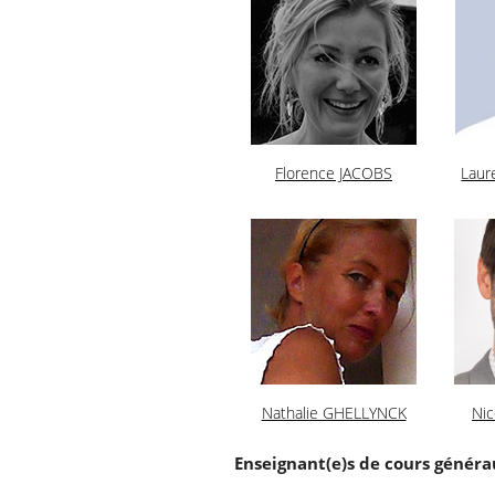
Florence JACOBS
Lau
Nathalie GHELLYNCK
Ni
Enseignant(e)s de cours génér