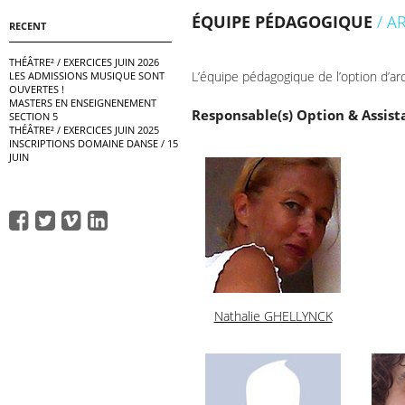
ÉQUIPE PÉDAGOGIQUE
/ A
RECENT
THÉÂTRE² / EXERCICES JUIN 2026
L’équipe pédagogique de l’option d’arc
LES ADMISSIONS MUSIQUE SONT
OUVERTES !
MASTERS EN ENSEIGNENEMENT
Responsable(s) Option & Assist
SECTION 5
THÉÂTRE² / EXERCICES JUIN 2025
INSCRIPTIONS DOMAINE DANSE / 15
JUIN
Nathalie GHELLYNCK