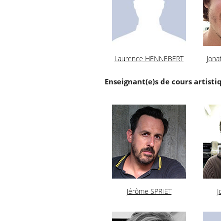
Laurence HENNEBERT
Jon
Enseignant(e)s de cours artisti
Jérôme SPRIET
J