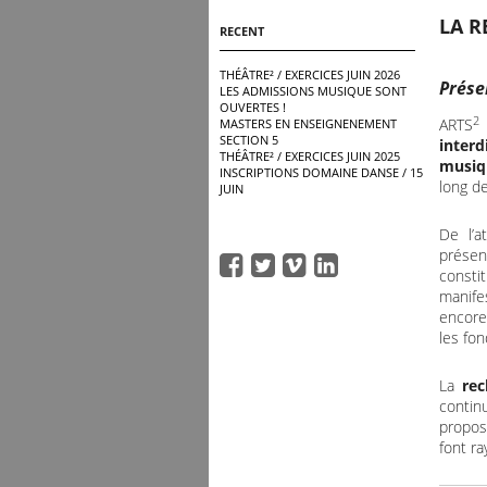
LA R
RECENT
THÉÂTRE² / EXERCICES JUIN 2026
Prése
LES ADMISSIONS MUSIQUE SONT
OUVERTES !
2
ARTS
MASTERS EN ENSEIGNENEMENT
SECTION 5
interd
THÉÂTRE² / EXERCICES JUIN 2025
musiq
INSCRIPTIONS DOMAINE DANSE / 15
long d
JUIN
De l’a
présen
consti
manife
encore
les fon
La
re
conti
propos
font r