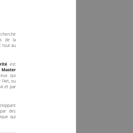
recherche
s de la
t tout au
rité
est
e
Master
ceux qui
l’Art, ou
A et par
eloppant
ar des
tique qui