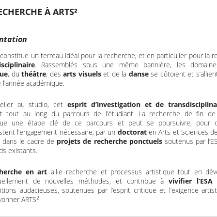
ECHERCHE À ARTS²
ntation
constitue un terreau idéal pour la recherche, et en particulier pour la 
isciplinaire
. Rassemblés sous une même bannière, les domaine
ue
, du
théâtre
, des
arts visuels
et de la
danse
se côtoient et s’allien
e l’année académique.
telier au studio, cet
esprit d’investigation et de transdisciplina
t tout au long du parcours de l’étudiant. La recherche de fin d
tue une étape clé de ce parcours et peut se poursuivre, pour 
stent l’engagement nécessaire, par un
doctorat
en Arts et Sciences de 
 dans le cadre de
projets de recherche ponctuels
soutenus par l’ES
ds existants.
cherche en art
allie recherche et processus artistique tout en dév
nuellement de nouvelles méthodes, et contribue à
vivifier l’ESA
p
itions audacieuses, soutenues par l’esprit critique et l’exigence artis
2
ayonner ARTS
.