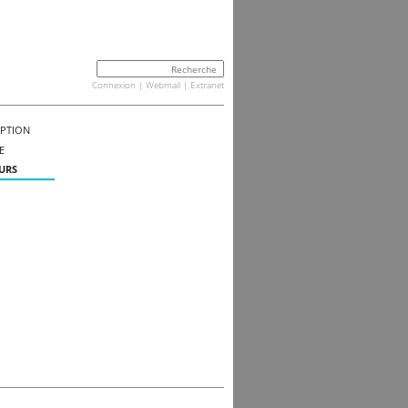
Connexion
|
Webmail
|
Extranet
OPTION
E
URS