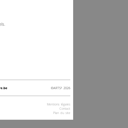
ls.
re.be
©ARTS² 2026
Mentions légales
Contact
Plan du site