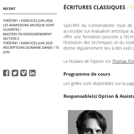
ÉCRITURES CLASSIQUES
/ É
RECENT
THÉÂTRE² / EXERCICES JUIN 2026
Spécifité du Conservatoire royal de
LES ADMISSIONS MUSIQUE SONT
OUVERTES !
accessible sur évaluation artistique au
MASTERS EN ENSEIGNENEMENT
offre une formation poussée à l’écri
SECTION 5
l’évolution des techniques et du styl
THÉÂTRE² / EXERCICES JUIN 2025
donne régulièrement lieu à des exécu
INSCRIPTIONS DOMAINE DANSE / 15
JUIN
Le titulaire de l’option est
Thomas F
Programme de cours
Les grilles sont disponibles sur la pa
Responsable(s) Option & Assista