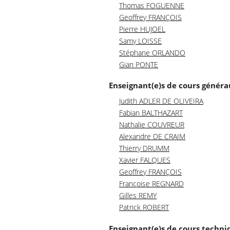
Thomas FOGUENNE
Geoffrey FRANÇOIS
Pierre HUJOEL
Samy LOISSE
Stéphane ORLANDO
Gian PONTE
Enseignant(e)s de cours génér
Judith ADLER DE OLIVEIRA
Fabian BALTHAZART
Nathalie COUVREUR
Alexandre DE CRAIM
Thierry DRUMM
Xavier FALQUES
Geoffrey FRANÇOIS
Françoise REGNARD
Gilles REMY
Patrick ROBERT
Enseignant(e)s de cours techni