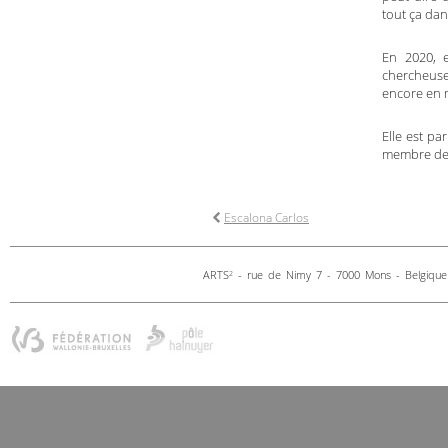
tout ça dan
En 2020, e
chercheuse
encore en m
Elle est pa
membre de 
Escalona Carlos
ARTS
- rue de Nimy 7 - 7000 Mons - Belgique 
2