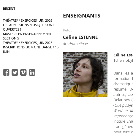
RECENT
ENSEIGNANTS
THÉÂTRE² / EXERCICES JUIN 2026
LES ADMISSIONS MUSIQUE SONT
OUVERTES !
Retour
MASTERS EN ENSEIGNENEMENT
Céline ESTENNE
SECTION 5
THÉÂTRE² / EXERCICES JUIN 2025
Art dramatique
INSCRIPTIONS DOMAINE DANSE / 15
JUIN
Céline Es
Tchernobyl.
Dans les a
formation l
dramatique
résumé. D
autrice, a
Delaunoy (
(
Que puis-je
Word in M
imprononça
intitulé
Tra
transgénér
peut dire q