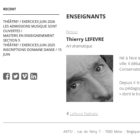
RECENT
ENSEIGNANTS
THÉÂTRE² / EXERCICES JUIN 2026
LES ADMISSIONS MUSIQUE SONT
OUVERTES !
Retour
MASTERS EN ENSEIGNENEMENT
Thierry LEFEVRE
SECTION 5
THÉÂTRE² / EXERCICES JUIN 2025
Art dramatique
INSCRIPTIONS DOMAINE DANSE / 15
JUIN
Né à Nice e
ville. Il d
Conservatoi
Depuis il t
ou pédagogu
» dont le tr
Lefèvre Nathalie
ARTS
- rue de Nimy 7 - 7000 Mons - Belgique 
2