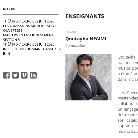
RECENT
ENSEIGNANTS
THÉÂTRE² / EXERCICES JUIN 2026
LES ADMISSIONS MUSIQUE SONT
OUVERTES !
Retour
MASTERS EN ENSEIGNENEMENT
Qoutayba NEAIMI
SECTION 5
THÉÂTRE² / EXERCICES JUIN 2025
Composition
INSCRIPTIONS DOMAINE DANSE / 15
JUIN
Qoutayba N
national sy
musical pou
a étudié a
dans la cl
Il est l’in
master-cla
collaborati
un langage
des œuvres 
son catal
soprano e
musicales, 