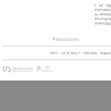
Il est ré
Internation
au dévelop
été progr
Orient (Egyp
Nasta Dominique
ARTS
- rue de Nimy 7 - 7000 Mons - Belgique 
2