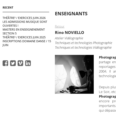
RECENT
ENSEIGNANTS
THÉÂTRE² / EXERCICES JUIN 2026
LES ADMISSIONS MUSIQUE SONT
OUVERTES !
Retour
MASTERS EN ENSEIGNENEMENT
Rino NOVIELLO
SECTION 5
THÉÂTRE² / EXERCICES JUIN 2025
Atelier Vidéographie
INSCRIPTIONS DOMAINE DANSE / 15
Techniques et technologies Photographie
JUIN
Techniques et technologies Vidéographie
Photogra
partage ent
reportages
2004. Il a
technologie 
Depuis plus
Le Soir, et
Photogra
encore pr
importants.
qui dépasse