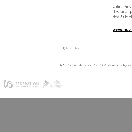
Enfin, Rino
des smartp
dédiés le p
www.novie
Nolf Bram
ARTS
- rue de Nimy 7 - 7000 Mons - Belgique 
2