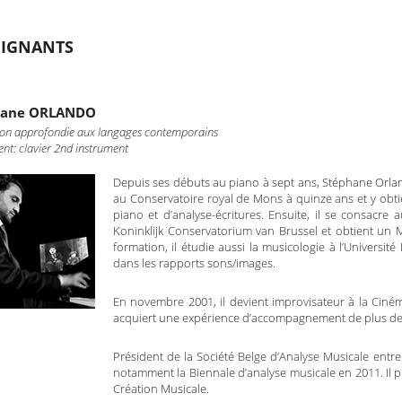
EIGNANTS
hane ORLANDO
on approfondie aux langages contemporains
nt: clavier 2nd instrument
Depuis ses débuts au piano à sept ans, Stéphane Orlan
au Conservatoire royal de Mons à quinze ans et y obti
piano et d’analyse-écritures. Ensuite, il se consacre
Koninklijk Conservatorium van Brussel et obtient un M
formation, il étudie aussi la musicologie à l’Université
dans les rapports sons/images.
En novembre 2001, il devient improvisateur à la Ciné
acquiert une expérience d’accompagnement de plus de 
Président de la Société Belge d’Analyse Musicale entr
notamment la Biennale d’analyse musicale en 2011. Il p
Création Musicale.