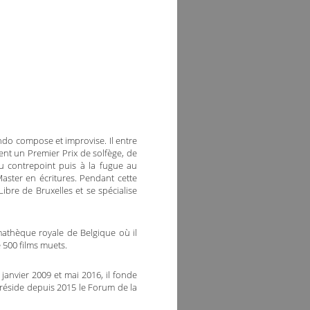
do compose et improvise. Il entre
ent un Premier Prix de solfège, de
 au contrepoint puis à la fugue au
aster en écritures. Pendant cette
 Libre de Bruxelles et se spécialise
mathèque royale de Belgique où il
500 films muets.
e janvier 2009 et mai 2016, il fonde
réside depuis 2015 le Forum de la