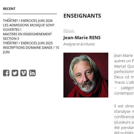
RECENT
ENSEIGNANTS
THÉÂTRE² / EXERCICES JUIN 2026
LES ADMISSIONS MUSIQUE SONT
OUVERTES !
Retour
MASTERS EN ENSEIGNENEMENT
Jean-Marie RENS
SECTION 5
THÉÂTRE² / EXERCICES JUIN 2025
Analyse et écritures
INSCRIPTIONS DOMAINE DANSE / 15
JUIN
Jean-Marie 
autres un P
Marcel Quin
perfectionn
Deux cd m
Traces
. L’a
– catégo
contempora
Il est dir
d’analyse 
conférence
plusieurs a
été pendan
été publiés