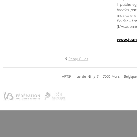
Il publie é
tonales par
musicale é
Boulez – Lo
(L’Académi
www.jean
Remy Gilles
ARTS
- rue de Nimy 7 - 7000 Mons - Belgique 
2