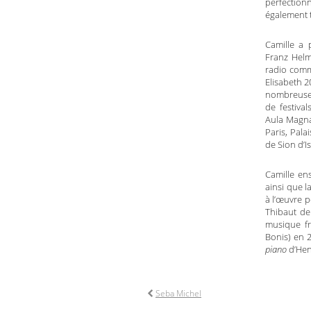
perfectionn
également t
Camille a 
Franz Helm
radio comm
Elisabeth 2
nombreuses 
de festiva
Aula Magna
Paris, Pal
de Sion d’I
Camille en
ainsi que 
à l’œuvre p
Thibaut de
musique fr
Bonis) en 2
piano
d’Henr
Seba Michel