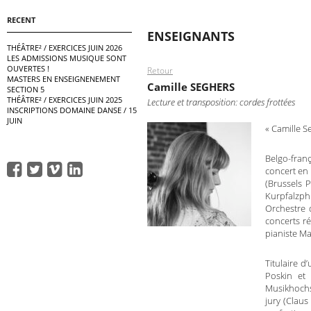
RECENT
ENSEIGNANTS
THÉÂTRE² / EXERCICES JUIN 2026
LES ADMISSIONS MUSIQUE SONT
OUVERTES !
Retour
MASTERS EN ENSEIGNENEMENT
Camille SEGHERS
SECTION 5
THÉÂTRE² / EXERCICES JUIN 2025
Lecture et transposition: cordes frottées
INSCRIPTIONS DOMAINE DANSE / 15
JUIN
« Camille S
Belgo-fran
concert en
(Brussels 
Kurpfalzph
Orchestre 
concerts ré
pianiste Ma
Titulaire d
Poskin et
Musikhochsc
jury (Claus