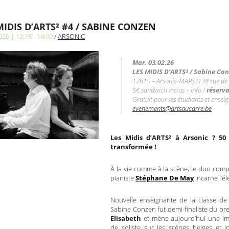
MIDIS D’ARTS² #4 / SABINE CONZEN
026 | 12:15 - 14:00
/
ARSONIC
Mar. 03.02.26
LES MIDIS D’ARTS² / Sabine Co
12h15 – Arsonic-MARS (138 rue de
5€ sandwich inclus – info /
réserva
Gratuit pour les étudiants et enseig
evenements@artsaucarre.be
Les Midis d’ARTS² à Arsonic ? 5
transformée !
À la vie comme à la scène, le duo com
pianiste
Stéphane De May
incarne l’él
Nouvelle enseignante de la classe de
Sabine Conzen fut demi-finaliste du pr
Elisabeth
et mène aujourd’hui une im
de soliste sur les scènes belges et i