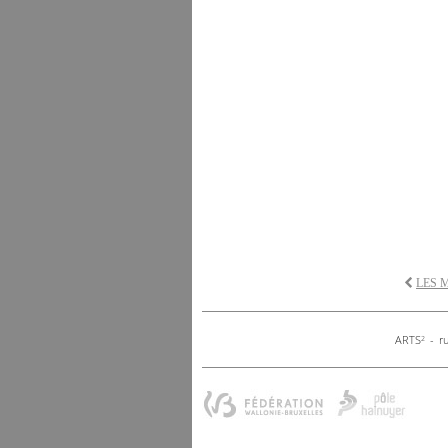
LES 
ARTS
- ru
2