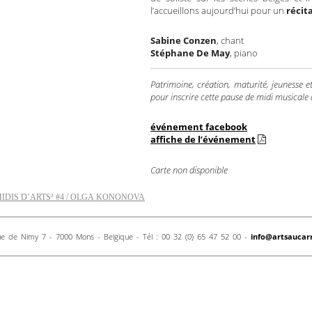
l’accueillons aujourd’hui pour un
récita
Sabine Conzen
, chant
Stéphane De May
, piano
Patrimoine, création, maturité, jeunesse et
pour inscrire cette pause de midi musicale
événement facebook
affiche de l’événement
Carte non disponible
MIDIS D’ARTS² #4 / OLGA KONONOVA
e de Nimy 7 - 7000 Mons - Belgique - Tél : 00 32 (0) 65 47 52 00 -
info@artsaucar