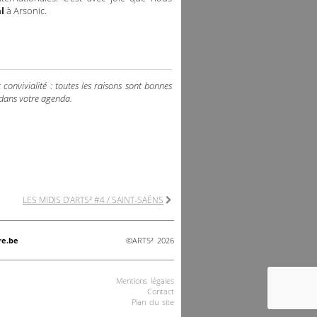
l
à Arsonic.
 convivialité : toutes les raisons sont bonnes
 dans votre agenda.
LES MIDIS D’ARTS² #4 / SAINT-SAËNS
re.be
©ARTS² 2026
Mentions légales
Contact
Plan du site