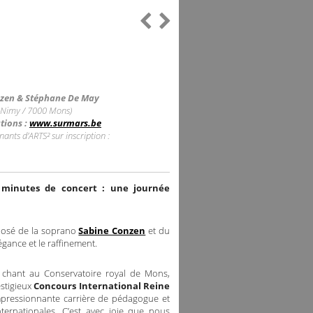
nzen & Stéphane De May
 Nimy / 7000 Mons)
tions :
www.surmars.be
nants d’ARTS² sur inscription :
0 minutes de concert : une journée
posé de la soprano
Sabine Conzen
et du
égance et le raffinement.
 chant au Conservatoire royal de Mons,
estigieux
Concours International Reine
pressionnante carrière de pédagogue et
nternationales. C’est avec joie que nous