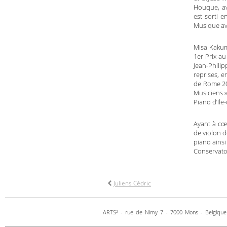
Houque, av
est sorti e
Musique av
Misa Kakum
1er Prix au
Jean-Phili
reprises, e
de Rome 20
Musiciens »
Piano d’Ile
Ayant à cœ
de violon d
piano ainsi
Conservato
Juliens Cédric
ARTS
- rue de Nimy 7 - 7000 Mons - Belgique 
2