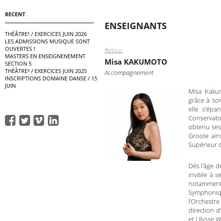
RECENT
ENSEIGNANTS
THÉÂTRE² / EXERCICES JUIN 2026
LES ADMISSIONS MUSIQUE SONT
OUVERTES !
Retour
MASTERS EN ENSEIGNENEMENT
Misa KAKUMOTO
SECTION 5
THÉÂTRE² / EXERCICES JUIN 2025
Accompagnement
INSCRIPTIONS DOMAINE DANSE / 15
JUIN
Misa Kakum
grâce à son
elle s’épa
Conservato
obtenu ses
Groote ain
Supérieur d
Dès l’âge d
invitée à s
notamment 
Symphoniq
l’Orchestr
direction 
et Ulysse W