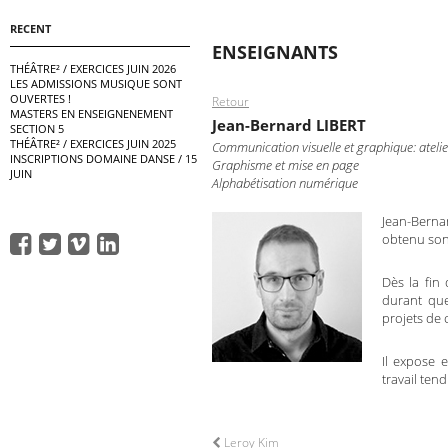
RECENT
ENSEIGNANTS
THÉÂTRE² / EXERCICES JUIN 2026
LES ADMISSIONS MUSIQUE SONT
OUVERTES !
Retour
MASTERS EN ENSEIGNENEMENT
Jean-Bernard LIBERT
SECTION 5
THÉÂTRE² / EXERCICES JUIN 2025
Communication visuelle et graphique: atelie
INSCRIPTIONS DOMAINE DANSE / 15
Graphisme et mise en page
JUIN
Alphabétisation numérique
Jean-Bernar
obtenu son 
Dès la fin 
durant que
projets de 
Il expose 
travail ten
Leroy Kim