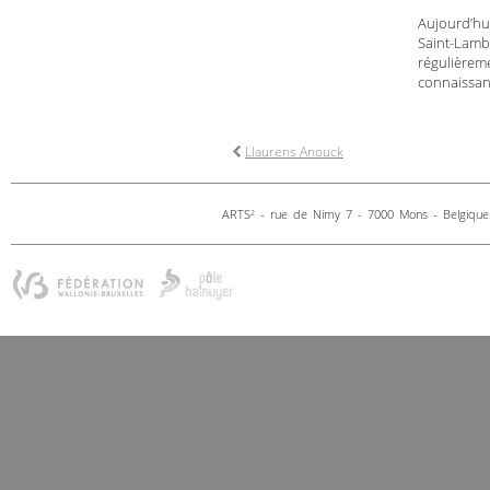
Aujourd’hui
Saint-Lamb
régulièreme
connaissanc
Llaurens Anouck
ARTS
- rue de Nimy 7 - 7000 Mons - Belgique 
2