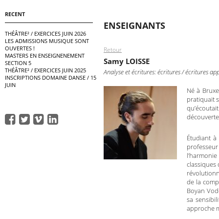
RECENT
ENSEIGNANTS
THÉÂTRE² / EXERCICES JUIN 2026
LES ADMISSIONS MUSIQUE SONT
OUVERTES !
Retour
MASTERS EN ENSEIGNENEMENT
Samy LOISSE
SECTION 5
THÉÂTRE² / EXERCICES JUIN 2025
Analyse et écritures: écritures / écritures a
INSCRIPTIONS DOMAINE DANSE / 15
JUIN
Né à Bruxe
pratiquait
qu’écoutai
découverte 
Étudiant à
professeur
l’harmonie
classiques
révolutionn
de la comp
Boyan Vode
sa sensibi
approche m