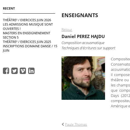
RECENT
ENSEIGNANTS
THÉÂTRE² / EXERCICES JUIN 2026
LES ADMISSIONS MUSIQUE SONT
OUVERTES !
Retour
MASTERS EN ENSEIGNENEMENT
Daniel PEREZ HAJDU
SECTION 5
THÉÂTRE² / EXERCICES JUIN 2025
Composition acousmatique
INSCRIPTIONS DOMAINE DANSE / 15
Techniques d'écritures sur support
JUIN
Composite
Conservat
acousmatiq
il compose
théâtre ou 
les champs 
que compo
Days (2012
compositeu
Amérique et
Paule Thomas