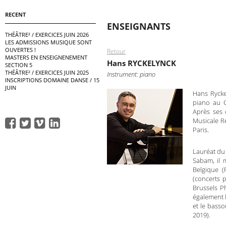
RECENT
ENSEIGNANTS
THÉÂTRE² / EXERCICES JUIN 2026
LES ADMISSIONS MUSIQUE SONT
OUVERTES !
Retour
MASTERS EN ENSEIGNENEMENT
Hans RYCKELYNCK
SECTION 5
THÉÂTRE² / EXERCICES JUIN 2025
Instrument: piano
INSCRIPTIONS DOMAINE DANSE / 15
JUIN
Hans Rycke
piano au 
Après ses 
Musicale R
Paris.
Lauréat du 
Sabam, il 
Belgique (
(concerts 
Brussels P
également l
et le bass
2019
).