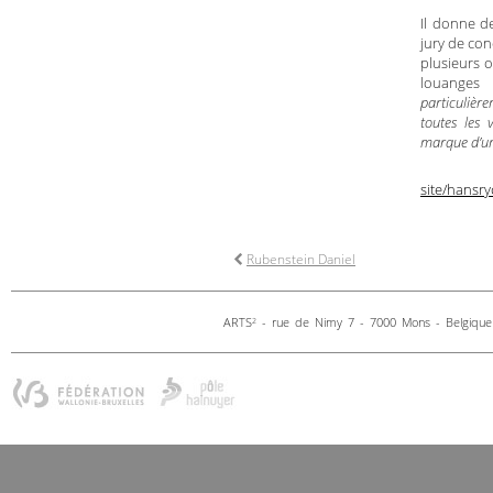
Il donne d
jury de con
plusieurs o
louanges d
particulière
toutes les 
marque d’un
site/hansry
Rubenstein Daniel
ARTS
- rue de Nimy 7 - 7000 Mons - Belgique 
2