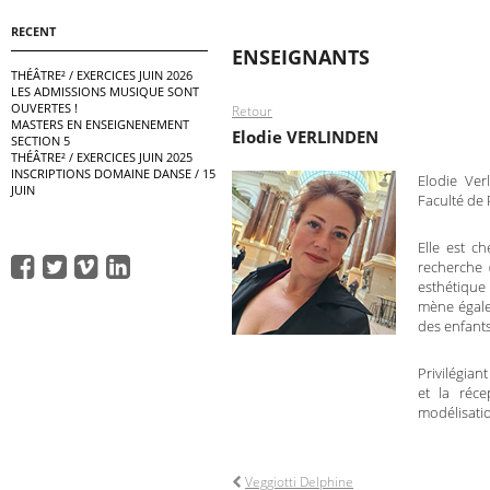
RECENT
ENSEIGNANTS
THÉÂTRE² / EXERCICES JUIN 2026
LES ADMISSIONS MUSIQUE SONT
OUVERTES !
Retour
MASTERS EN ENSEIGNENEMENT
Elodie VERLINDEN
SECTION 5
THÉÂTRE² / EXERCICES JUIN 2025
INSCRIPTIONS DOMAINE DANSE / 15
Elodie Ver
JUIN
Faculté de 
Elle est c
recherche 
esthétique 
mène égale
des enfants
Privilégian
et la réce
modélisatio
Veggiotti Delphine